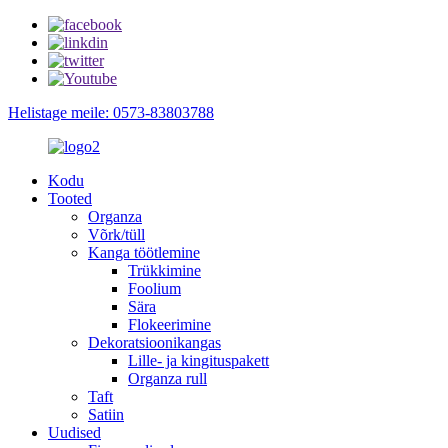
Helistage meile: 0573-83803788
Kodu
Tooted
Organza
Võrk/tüll
Kanga töötlemine
Trükkimine
Foolium
Sära
Flokeerimine
Dekoratsioonikangas
Lille- ja kingituspakett
Organza rull
Taft
Satiin
Uudised