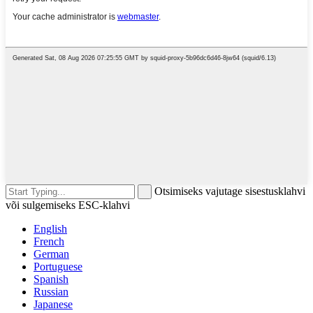
Otsimiseks vajutage sisestusklahvi
või sulgemiseks ESC-klahvi
English
French
German
Portuguese
Spanish
Russian
Japanese