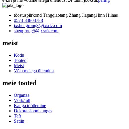
e-kiri ja me võtame teiega ühendust 24 tunni jooksul.
päring
tööstuspiirkond Tangqiaotang Zhang Jiagangi linn Hiinas
0573-83803788
jxshengrong8@jxsrfz.com
shengrong5@jxsrfz.com
meist
Kodu
Tooted
Meist
Võta meiega ühendust
meie tooted
Organza
Võrk/tüll
Kanga töötlemine
Dekoratsioonikangas
Taft
Satiin