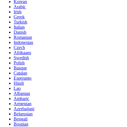
Korean
Arabic
Irish
Greek
Turkish
Italian
Danish
Romanian
Indonesian
Czech
Afrikaans
Swedish
Polish
Basque
Catalan
Esperanto
Hindi
Lao
Albanian
Amharic
Armenian
Azerbaijani
Belarusian
Bengali
Bosnian