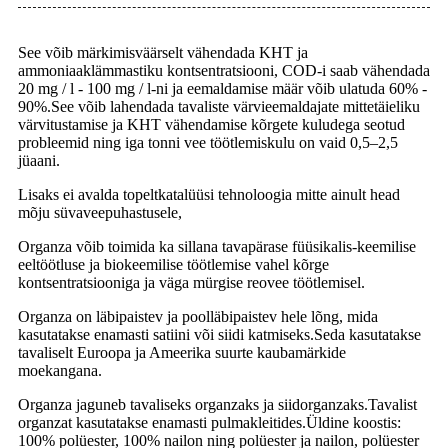
See võib märkimisväärselt vähendada KHT ja
ammoniaaklämmastiku kontsentratsiooni, COD-i saab vähendada
20 mg / l - 100 mg / l-ni ja eemaldamise määr võib ulatuda 60% -
90%.See võib lahendada tavaliste värvieemaldajate mittetäieliku
värvitustamise ja KHT vähendamise kõrgete kuludega seotud
probleemid ning iga tonni vee töötlemiskulu on vaid 0,5–2,5
jüaani.
Lisaks ei avalda topeltkatalüüsi tehnoloogia mitte ainult head
mõju süvaveepuhastusele,
Organza võib toimida ka sillana tavapärase füüsikalis-keemilise
eeltöötluse ja biokeemilise töötlemise vahel kõrge
kontsentratsiooniga ja väga mürgise reovee töötlemisel.
Organza on läbipaistev ja poolläbipaistev hele lõng, mida
kasutatakse enamasti satiini või siidi katmiseks.Seda kasutatakse
tavaliselt Euroopa ja Ameerika suurte kaubamärkide
moekangana.
Organza jaguneb tavaliseks organzaks ja siidorganzaks.Tavalist
organzat kasutatakse enamasti pulmakleitides.Üldine koostis:
100% polüester, 100% nailon ning polüester ja nailon, polüester