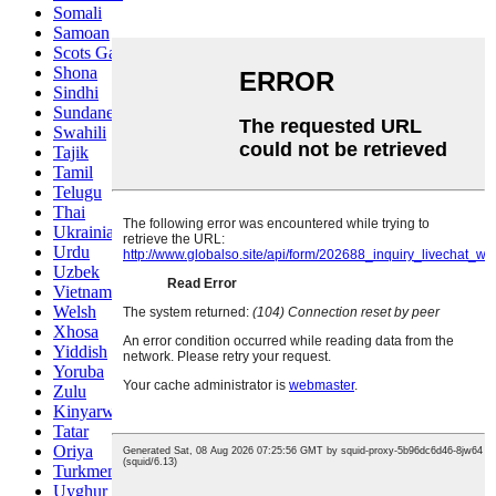
Somali
Samoan
Scots Gaelic
Shona
Sindhi
Sundanese
Swahili
Tajik
Tamil
Telugu
Thai
Ukrainian
Urdu
Uzbek
Vietnamese
Welsh
Xhosa
Yiddish
Yoruba
Zulu
Kinyarwanda
Tatar
Oriya
Turkmen
Uyghur