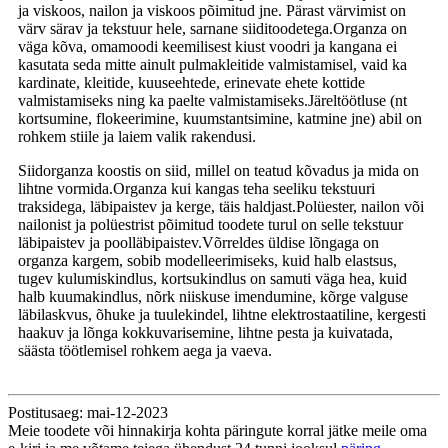
ja viskoos, nailon ja viskoos põimitud jne. Pärast värvimist on
värv särav ja tekstuur hele, sarnane siiditoodetega.Organza on
väga kõva, omamoodi keemilisest kiust voodri ja kangana ei
kasutata seda mitte ainult pulmakleitide valmistamisel, vaid ka
kardinate, kleitide, kuuseehtede, erinevate ehete kottide
valmistamiseks ning ka paelte valmistamiseks.Järeltöötluse (nt
kortsumine, flokeerimine, kuumstantsimine, katmine jne) abil on
rohkem stiile ja laiem valik rakendusi.
Siidorganza koostis on siid, millel on teatud kõvadus ja mida on
lihtne vormida.Organza kui kangas teha seeliku tekstuuri
traksidega, läbipaistev ja kerge, täis haldjast.Polüester, nailon või
nailonist ja polüestrist põimitud toodete turul on selle tekstuur
läbipaistev ja poolläbipaistev.Võrreldes üldise lõngaga on
organza kargem, sobib modelleerimiseks, kuid halb elastsus,
tugev kulumiskindlus, kortsukindlus on samuti väga hea, kuid
halb kuumakindlus, nõrk niiskuse imendumine, kõrge valguse
läbilaskvus, õhuke ja tuulekindel, lihtne elektrostaatiline, kergesti
haakuv ja lõnga kokkuvarisemine, lihtne pesta ja kuivatada,
säästa töötlemisel rohkem aega ja vaeva.
Postitusaeg: mai-12-2023
Meie toodete või hinnakirja kohta päringute korral jätke meile oma