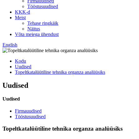
Firmauudised
Tööstusuudised
KKK-d
Meist
Tehase ringkäik
Näitus
Võta meiega ühendust
English
Kodu
Uudised
Topeltkatalüütiline tehnika organza analüüsiks
Uudised
Uudised
Firmauudised
Tööstusuudised
Topeltkatalüütiline tehnika organza analüüsiks