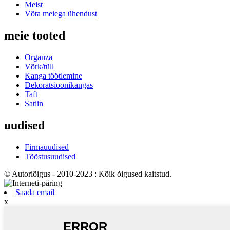
Meist
Võta meiega ühendust
meie tooted
Organza
Võrk/tüll
Kanga töötlemine
Dekoratsioonikangas
Taft
Satiin
uudised
Firmauudised
Tööstusuudised
© Autoriõigus - 2010-2023 : Kõik õigused kaitstud.
Saada email
x