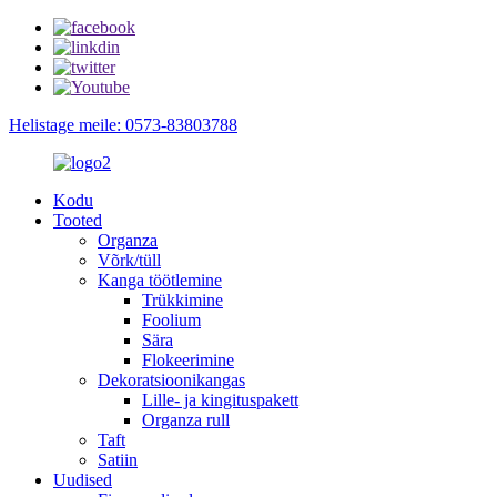
Helistage meile: 0573-83803788
Kodu
Tooted
Organza
Võrk/tüll
Kanga töötlemine
Trükkimine
Foolium
Sära
Flokeerimine
Dekoratsioonikangas
Lille- ja kingituspakett
Organza rull
Taft
Satiin
Uudised