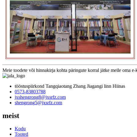
Meie toodete või hinnakirja kohta päringute korral jätke meile oma e-
tööstuspiirkond Tangqiaotang Zhang Jiagangi linn Hiinas
0573-83803788
jxshengrong8@jxsrfz.com
shengrong5@jxsrfz.com
meist
Kodu
Tooted