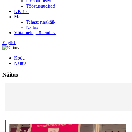
Firmauudised
Tööstusuudised
KKK-d
Meist
Tehase ringkäik
Näitus
Võta meiega ühendust
English
Kodu
Näitus
Näitus