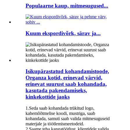
Populaarne kaup, mitmesugused...
Kuum ekspordivõrk, särav ja...
Isikupärastatud kohandamistoode,
Organza kotid, erinevad värvid,
erinevat suurust saab kohandada,
kasutada pakendamiseks,
kinkekottide jaoks
1.Seda saab kohandada trükitud logo,
kahemõõtmelise koodi, mustriga, saab
kohandada, samuti saab valida mitmesuguseid
materjale ja töötlemismeetodeid.
2.Saame teha kangatöötlust, klientidele valida