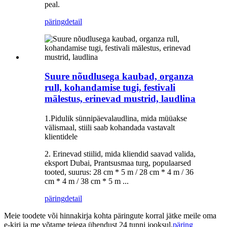
peal.
päring
detail
Suure nõudlusega kaubad, organza
rull, kohandamise tugi, festivali
mälestus, erinevad mustrid, laudlina
1.Pidulik sünnipäevalaudlina, mida müüakse
välismaal, stiili saab kohandada vastavalt
klientidele
2. Erinevad stiilid, mida kliendid saavad valida,
eksport Dubai, Prantsusmaa turg, populaarsed
tooted, suurus: 28 cm * 5 m / 28 cm * 4 m / 36
cm * 4 m / 38 cm * 5 m ...
päring
detail
Meie toodete või hinnakirja kohta päringute korral jätke meile oma
e-kiri ja me võtame teiega ühendust 24 tunni jooksul.
päring