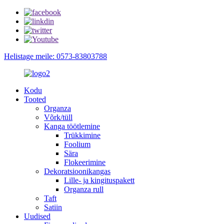
Helistage meile: 0573-83803788
Kodu
Tooted
Organza
Võrk/tüll
Kanga töötlemine
Trükkimine
Foolium
Sära
Flokeerimine
Dekoratsioonikangas
Lille- ja kingituspakett
Organza rull
Taft
Satiin
Uudised