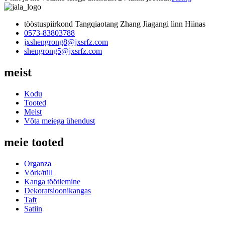
tööstuspiirkond Tangqiaotang Zhang Jiagangi linn Hiinas
0573-83803788
jxshengrong8@jxsrfz.com
shengrong5@jxsrfz.com
meist
Kodu
Tooted
Meist
Võta meiega ühendust
meie tooted
Organza
Võrk/tüll
Kanga töötlemine
Dekoratsioonikangas
Taft
Satiin