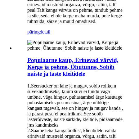
erinevaid mustreid organza, võrgu, satiin, taft
peal.Taft kanga värvus on pehme, tundub pehme
ja sile, seda ei ole kerge maha murda, pole kerge
tuhmuda, särav ja muud omadused.
päring
detail
Populaarne kaup, Erinevad värvid,
Kerge ja pehme, Õhutunne, Sobib
naiste ja laste kleitidele
1.Seersucker on lahe ja mugav, sobib rohkem
suvekandmiseks, kuum suvi ei tundu väga
umbne, väga hingav, puhastamisel ärge kasutage
puhastamiseks pesumasinat, ärge nühkige
kangast tugevalt, see on hingav ja mugav kanda ,
ja pärast pesu ei pea triikima.See sobib
lasterõivaste, naiste särkide, kleitide, pidžaamade
jms kandmiseks.
2.Saame teha kangatöötlust, klientidele valida
erinevaid mustreid organza, võrgu, satiin, taft