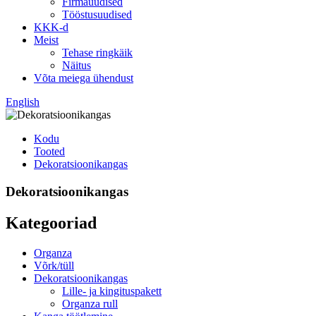
Firmauudised
Tööstusuudised
KKK-d
Meist
Tehase ringkäik
Näitus
Võta meiega ühendust
English
Kodu
Tooted
Dekoratsioonikangas
Dekoratsioonikangas
Kategooriad
Organza
Võrk/tüll
Dekoratsioonikangas
Lille- ja kingituspakett
Organza rull