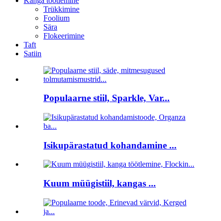
Kanga töötlemine
Trükkimine
Foolium
Sära
Flokeerimine
Taft
Satiin
Populaarne stiil, Sparkle, Var...
Isikupärastatud kohandamine ...
Kuum müügistiil, kangas ...