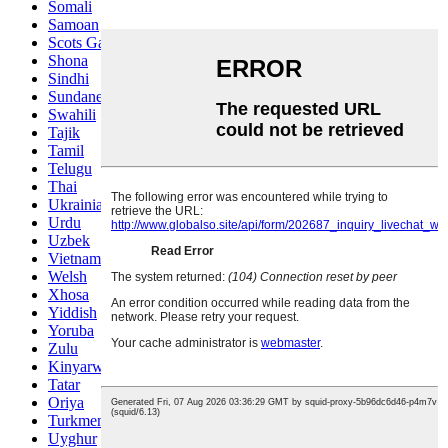
Somali
Samoan
Scots Gaelic
Shona
Sindhi
Sundanese
Swahili
Tajik
Tamil
Telugu
Thai
Ukrainian
Urdu
Uzbek
Vietnamese
Welsh
Xhosa
Yiddish
Yoruba
Zulu
Kinyarwanda
Tatar
Oriya
Turkmen
Uyghur